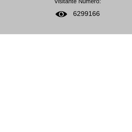
Visitante Número:
6299166