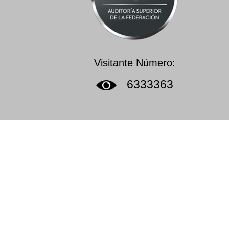
Visitante Número:
6333363