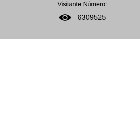
Visitante Número:
6309525